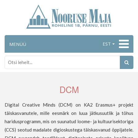
EST
MENÜÜ
DCM
Digital Creative Minds (DCM) on KA2 Erasmus+ projekt
täiskasvanutele, mille eesmärk on luua jätkusuutlik ja tõhus
haridusprogramm, mis on suunatud loome- ja kultuurisektoriga
(CCS) seotud madalate digioskustega täiskasvanud õppijatele.