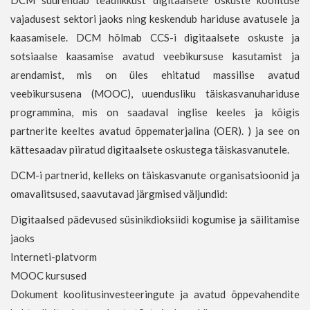
DCM suurendab teadlikkust digitaalsete oskuste koolituse
vajadusest sektori jaoks ning keskendub hariduse avatusele ja
kaasamisele. DCM hõlmab CCS-i digitaalsete oskuste ja
sotsiaalse kaasamise avatud veebikursuse kasutamist ja
arendamist, mis on üles ehitatud massilise avatud
veebikursusena (MOOC), uuendusliku täiskasvanuhariduse
programmina, mis on saadaval inglise keeles ja kõigis
partnerite keeltes avatud õppematerjalina (OER). ) ja see on
kättesaadav piiratud digitaalsete oskustega täiskasvanutele.
DCM-i partnerid, kelleks on täiskasvanute organisatsioonid ja
omavalitsused, saavutavad järgmised väljundid:
Digitaalsed pädevused süsinikdioksiidi kogumise ja säilitamise
jaoks
Interneti-platvorm
MOOC kursused
Dokument koolitusinvesteeringute ja avatud õppevahendite