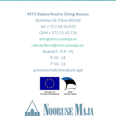
MTÜ Rääma Noorte Ühing Noorus
Roheline 1B, Pärnu 80036
tel. + 372 44 50 070
GSM + 372 51 43 726
info@noorusemaja.ee
rahvaylikool@noorusemaja.ee
Avatud E- N 9- 14,
R 10- 14,
P 10- 12
ja kontsertide/etenduste ajal