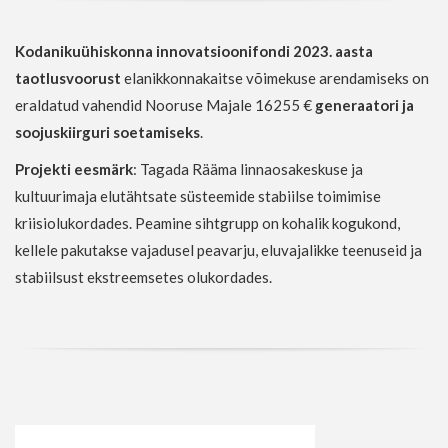
Kodanikuühiskonna innovatsioonifondi 2023. aasta
taotlusvoorust
elanikkonnakaitse võimekuse arendamiseks on
eraldatud vahendid Nooruse Majale 16255 €
generaatori ja
soojuskiirguri soetamiseks
.
Projekti eesmärk
: Tagada Rääma linnaosakeskuse ja
kultuurimaja elutähtsate süsteemide stabiilse toimimise
kriisiolukordades. Peamine sihtgrupp on kohalik kogukond,
kellele pakutakse vajadusel peavarju, eluvajalikke teenuseid ja
stabiilsust ekstreemsetes olukordades.