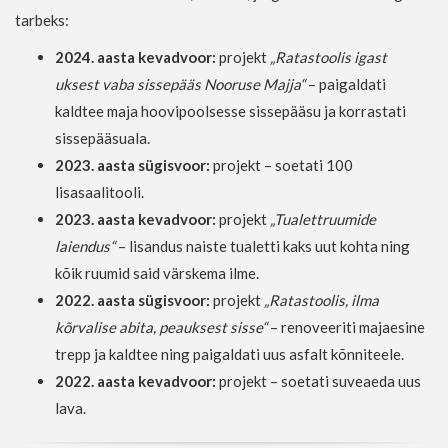
tarbeks:
2024. aasta kevadvoor:
projekt
„Ratastoolis igast
uksest vaba sissepääs Nooruse Majja“
– paigaldati
kaldtee maja hoovipoolsesse sissepääsu ja korrastati
sissepääsuala.
2023. aasta sügisvoor:
projekt – soetati 100
lisasaalitooli.
2023. aasta kevadvoor:
projekt
„Tualettruumide
laiendus“
– lisandus naiste tualetti kaks uut kohta ning
kõik ruumid said värskema ilme.
2022. aasta sügisvoor:
projekt
„Ratastoolis, ilma
kõrvalise abita, peauksest sisse“
– renoveeriti majaesine
trepp ja kaldtee ning paigaldati uus asfalt kõnniteele.
2022. aasta kevadvoor:
projekt – soetati suveaeda uus
lava.