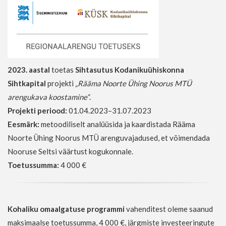
2023. aastal
toetas
Sihtasutus Kodanikuühiskonna
Sihtkapital
projekti
„Rääma Noorte Ühing Noorus MTÜ
arengukava koostamine“
.
Projekti periood:
01.04.2023–31.07.2023
Eesmärk:
metoodiliselt analüüsida ja kaardistada Rääma
Noorte Ühing Noorus MTÜ arenguvajadused, et võimendada
Nooruse Seltsi väärtust kogukonnale.
Toetussumma:
4 000 €
Kohaliku omaalgatuse programmi
vahenditest oleme saanud
maksimaalse toetussumma, 4 000 €, järgmiste investeeringute