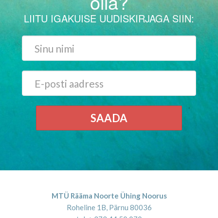
olla?
LIITU IGAKUISE UUDISKIRJAGA SIIN:
SAADA
MTÜ Rääma Noorte Ühing Noorus
Roheline 1B, Pärnu 80036