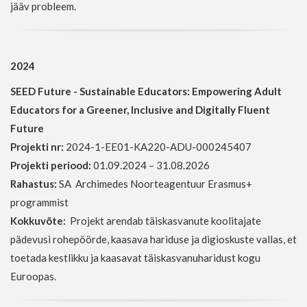
jääv probleem.
2024
SEED Future - Sustainable Educators: Empowering Adult
Educators for a Greener, Inclusive and Digitally Fluent
Future
Projekti nr:
2024-1-EE01-KA220-ADU-000245407
Projekti periood:
01.09.2024 – 31.08.2026
Rahastus:
SA Archimedes Noorteagentuur Erasmus+
programmist
Kokkuvõte:
Projekt arendab täiskasvanute koolitajate
pädevusi rohepöörde, kaasava hariduse ja digioskuste vallas, et
toetada kestlikku ja kaasavat täiskasvanuharidust kogu
Euroopas.