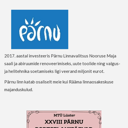
2017. aastal investeeris Pärnu Linnavalitsus Nooruse Maja
saali ja abiruumide renoveerimiseks, uute toolide ning valgus-
ja helitehnika soetamiseks ligi veerand miljonit eurot.
Pärnu linn katab osaliselt meie kui Rääma linnaosakeskuse
majanduskulud.