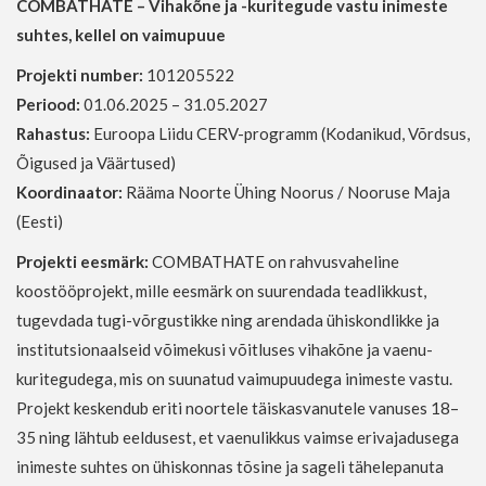
COMBATHATE – Vihakõne ja -kuritegude vastu inimeste
suhtes, kellel on vaimupuue
Projekti number:
101205522
Periood:
01.06.2025 – 31.05.2027
Rahastus:
Euroopa Liidu CERV-programm (Kodanikud, Võrdsus,
Õigused ja Väärtused)
Koordinaator:
Rääma Noorte Ühing Noorus / Nooruse Maja
(Eesti)
Projekti eesmärk:
COMBATHATE on rahvusvaheline
koostööprojekt, mille eesmärk on suurendada teadlikkust,
tugevdada tugi-võrgustikke ning arendada ühiskondlikke ja
institutsionaalseid võimekusi võitluses vihakõne ja vaenu-
kuritegudega, mis on suunatud vaimupuudega inimeste vastu.
Projekt keskendub eriti noortele täiskasvanutele vanuses 18–
35 ning lähtub eeldusest, et vaenulikkus vaimse erivajadusega
inimeste suhtes on ühiskonnas tõsine ja sageli tähelepanuta