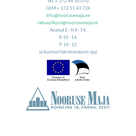
tel. + 372 44 50 070
GSM + 372 51 43 726
info@noorusemaja.ee
rahvaylikool@noorusemaja.ee
Avatud E- N 9- 14,
R 10- 14,
P 10- 12
ja kontsertide/etenduste ajal