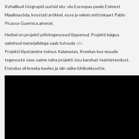
Kohalikud töögrupid uurisid elu- olu Euroopas peale Esimest
Maailmasõda, koostati artikkel, esse ja valmis mõttekaart Pablo
Picasso Guernica ainetel.
Hetkel on projekti põhitegevused lõppenud. Projekti käigus
valminud materjalidega saab tutvuda
siin.
Projekti lõpetamine toimus Kalamatas, Kreekas kus muude
tegevuste seas saime näha projekti sisu kandvat teatrietendust.
Etendus oli kreeka keeles ja siin väike lühikokkuvõte.