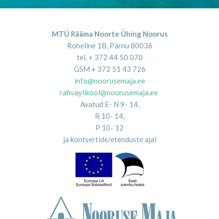
MTÜ Rääma Noorte Ühing Noorus
Roheline 1B, Pärnu 80036
tel. + 372 44 50 070
GSM + 372 51 43 726
info@noorusemaja.ee
rahvaylikool@noorusemaja.ee
Avatud E- N 9- 14,
R 10- 14,
P 10- 12
ja kontsertide/etenduste ajal