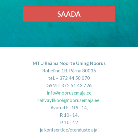
SAADA
MTÜ Rääma Noorte Ühing Noorus
Roheline 1B, Pärnu 80036
tel. + 372 44 50 070
GSM + 372 51 43 726
info@noorusemaja.ee
rahvaylikool@noorusemaja.ee
Avatud E- N 9- 14,
R 10- 14,
P 10- 12
ja kontsertide/etenduste ajal