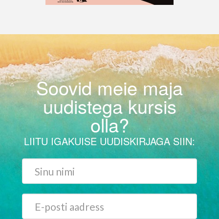
Soovid meie maja
uudistega kursis
olla?
LIITU IGAKUISE UUDISKIRJAGA SIIN: