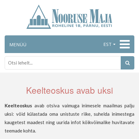
EST
MENÜÜ
Keelteoskus avab uksi
Keelteoskus
avab otsiva vaimuga inimesele maailmas palju
uksi: võid külastada oma unistuste riike, suhelda inimestega
kaugetest maadest ning uurida infot kõikvõimalike huvitavate
teemade kohta.