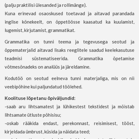
(palju praktilisi ülesanded ja rollimänge).
Kuna erinevad osaoskused toetavad ja aitavad parandada
inglise kõnekeelt, on õppetöösse kaasatud ka kuulamist,
lugemist, kirjutamist, grammatikat.
Grammatika on tunni teema ja tegevusega seotud ja
õppematerjalid aitavad lisaks reeglitele saadud keelekasutuse
teadmisi süstematiseerida. Grammatika õpetamise
võtmesõnadeks on analüüs ja järeldamine.
Kodutöö on seotud eelneva tunni materjaliga, mis on nii
veebipõhine kui paljundatud töölehed.
Koolituse lõpetanu õpiväljundid:
-saab aru lihtsamatest ja lühikestest tekstidest ja mõistab
lihtsamate ütluste põhisisu;
-oskab rääkida endast, perekonnast, reisimisest, tööst,
kirjeldada ümbrust, küsida ja näidata teed;