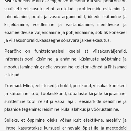
Sisu:
Kõnekeele kiire areng on võtmesõna. Kursuse põhirõhk on
suulisel keelekasutusel nt. arutelud, probleemide esitamine ja
lahendamine, poolt ja vastu argumendid, ideede esitamine ja
kirjeldamine, võrdlemine ja vastandamine, meeldivuse ja
ebameeldivuse väljendamine ja põhjendamine, sobilik kõnekeel
ja viisakusnormid, kaasaegne sõnavara ja keelekasutus.
Pearõhk on funktsionaalsel keelel st viisakusväljendid,
informatsiooni küsimine ja andmine, küsimuste mõistmine ja
moodustamine ning neile vastamine, telefonikõned ja lihtsamad
e-kirjad.
Teemad
: Mina, eelistused ja hobid; perekond; viisakas kõnekeel
ja käitumine; töö, töökeskkond, tööalaste kirjade kirjutamine;
suhtlemine tööl, reisil ja vabal ajal; eesmärkide seadmine ja
plaanide tegemine; reisimine; külalislahkus ja võõrustamine.
Selleks, et õppimine oleks võimalikult efektiivne, meeldiv ja
lihtne, kasutatakse kursusel erinevaid õpistiile ja meetodeid