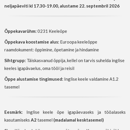
neljapäeviti kl 17.30-19.00,
alustame 22. septembril 2026
Õppekavarühm:
0231 Keeleõpe
Õppekava koostamise alus:
Euroopa keeleõppe
raamdokument: õppimine, õpetamine ja hindamine
Sihtgrupp:
Täiskasvanud õppija, kellel on tarvis suhelda inglise
keeles igapävaelus, oma tööl ja reisil
Õppe alustamise tingimused:
Inglise keele valdamine A1.2
tasemel
Eesmärk:
Inglise keele õpe igapäevaseks ja tööalaseks
kasutamiseks
A2
tasemel
(madalamal kesktasemel)