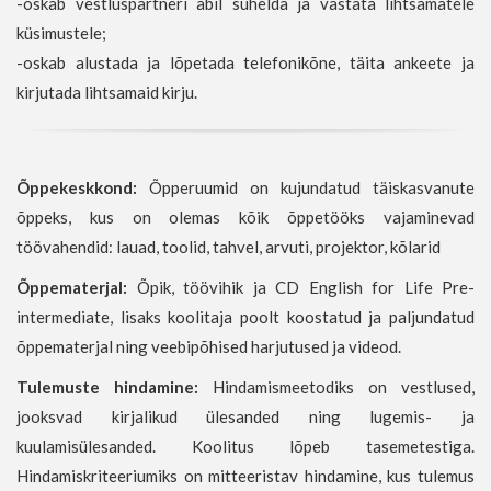
-oskab vestluspartneri abil suhelda ja vastata lihtsamatele
küsimustele;
-oskab alustada ja lõpetada telefonikõne, täita ankeete ja
kirjutada lihtsamaid kirju.
Õppekeskkond:
Õpperuumid on kujundatud täiskasvanute
õppeks, kus on olemas kõik õppetööks vajaminevad
töövahendid: lauad, toolid, tahvel, arvuti, projektor, kõlarid
Õppematerjal:
Õpik, töövihik ja CD English for Life Pre-
intermediate, lisaks koolitaja poolt koostatud ja paljundatud
õppematerjal ning veebipõhised harjutused ja videod.
Tulemuste hindamine:
Hindamismeetodiks on vestlused,
jooksvad kirjalikud ülesanded ning lugemis- ja
kuulamisülesanded. Koolitus lõpeb tasemetestiga.
Hindamiskriteeriumiks on mitteeristav hindamine, kus tulemus