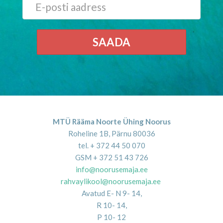
SAADA
MTÜ Rääma Noorte Ühing Noorus
Roheline 1B, Pärnu 80036
tel. + 372 44 50 070
GSM + 372 51 43 726
info@noorusemaja.ee
rahvaylikool@noorusemaja.ee
Avatud E- N 9- 14,
R 10- 14,
P 10- 12