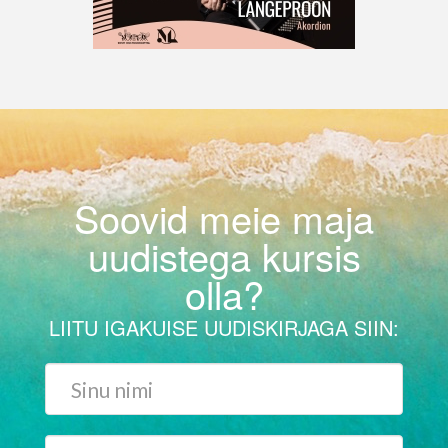
Soovid meie maja
uudistega kursis
olla?
LIITU IGAKUISE UUDISKIRJAGA SIIN: