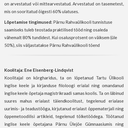
on arvestatud või mittearvestatud. Arvestatud on tasemetest,
mis on sooritatud õigesti 60% ulatuses.
Lõpetamise tingimused:
Pärnu Rahvaülikooli tunnistuse
saamiseks tuleb teostada praktilised tööd ning osaleda
vähemalt 80% tundidest. Kui osalusprotsent on väiksem (üle
50%), siis väljastatakse Pärnu Rahvaülikooli tõend
Koolitaja:
Ene Eisenberg-Lindqvist
Koolitajal on kõrgharidus, ta on lõpetanud Tartu Ülikooli
inglise keele ja kirjanduse filoloogi erialal ning omandanud
inglise keele õpetaja magistrikraadi samas koolis. Ta on läbinud
suures mahus erialast täiendkoolitust, tegelenud erialase
uurimis- ja teadustööga, kirjutanud erialast õppematerjali ning
õppemetoodilisi artikleid, tegelenud tõlketöödega. Töötanud
inglise keele õpetajana Pärnu Ülejõe Gümnaasiumis ning