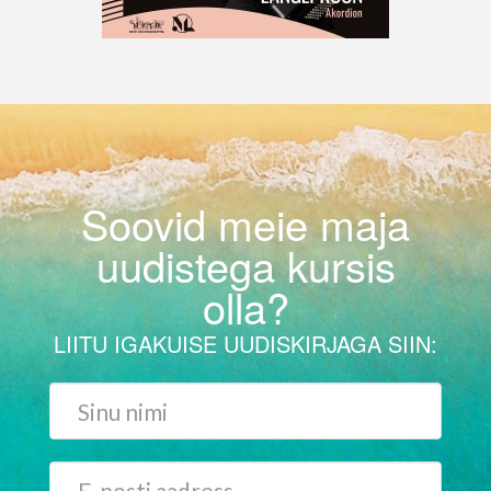
Soovid meie maja
uudistega kursis
olla?
LIITU IGAKUISE UUDISKIRJAGA SIIN: