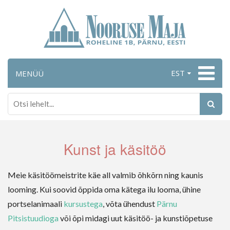
EST
MENÜÜ
Kunst ja käsitöö
Meie käsitöömeistrite käe all valmib õhkõrn ning kaunis 
looming. Kui soovid õppida oma kätega ilu looma, ühine 
portselanimaali 
kursustega
, võta ühendust 
Pärnu 
Pitsistuudioga
 või õpi midagi uut käsitöö- ja kunstiõpetuse 