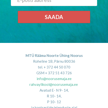
SAADA
MTÜ Rääma Noorte Ühing Noorus
Roheline 1B, Pärnu 80036
tel. + 372 44 50 070
GSM + 372 51 43 726
info@noorusemaja.ee
rahvaylikool@noorusemaja.ee
Avatud E- N 9- 14,
R 10- 14,
P 10- 12
ja kontsertide/etenduste ajal