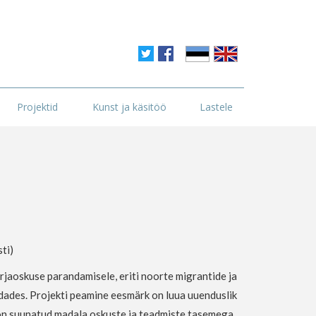
Projektid
Kunst ja käsitöö
Lastele
ti)
jaoskuse parandamisele, eriti noorte migrantide ja
dades. Projekti peamine eesmärk on luua uuenduslik
 on suunatud madala oskuste ja teadmiste tasemega