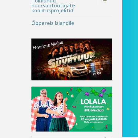
Toimunud
noorsootöötajate
koolitusprojektid
Õppereis Islandile