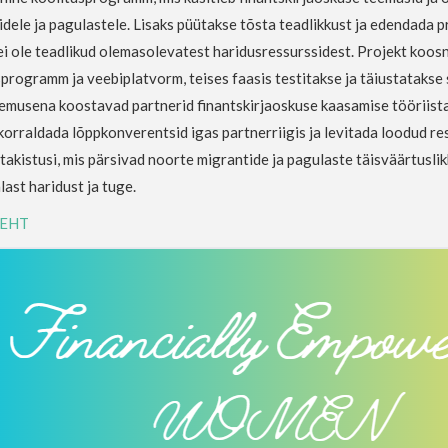
dele ja pagulastele. Lisaks püütakse tõsta teadlikkust ja edendada p
ei ole teadlikud olemasolevatest haridusressurssidest. Projekt koosn
programm ja veebiplatvorm, teises faasis testitakse ja täiustatakse
emusena koostavad partnerid finantskirjaoskuse kaasamise tööriista
korraldada lõppkonverentsid igas partnerriigis ja levitada loodud re
takistusi, mis pärsivad noorte migrantide ja pagulaste täisväärtusli
last haridust ja tuge.
EHT