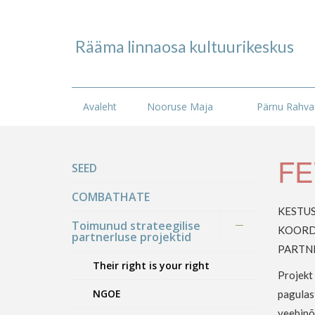
Rääma linnaosa kultuurikeskus
Avaleht
Nooruse Maja
Pärnu Rahvaü
F
SEED
COMBATHATE
KESTUS:
Toimunud strateegilise
KOORD
partnerluse projektid
PARTNER
Their right is your right
Projekt
NGOE
pagulas
veebipõ