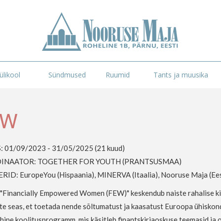
likool
Sündmused
Ruumid
Tants ja muusika
EW
 01/09/2023 - 31/05/2025 (21 kuud)
INAATOR: TOGETHER FOR YOUTH (PRANTSUSMAA)
ID: EuropeYou (Hispaania), MINERVA (Itaalia), Nooruse Maja (Ees
 "Financially Empowered Women (FEW)" keskendub naiste rahalise kir
te seas, et toetada nende sõltumatust ja kaasatust Euroopa ühiskon
hine koolitusprogramm, mis käsitleb finantskirjaoskuse teemasid ja