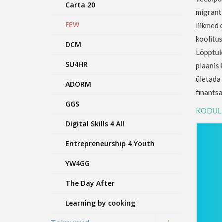
Carta 20
migranti
FEW
liikmed 
koolitus
DCM
Lõpptul
SU4HR
plaanis 
ületada 
ADORM
finantsa
GGS
KODUL
Digital Skills 4 All
Entrepreneurship 4 Youth
YW4GG
The Day After
Learning by cooking