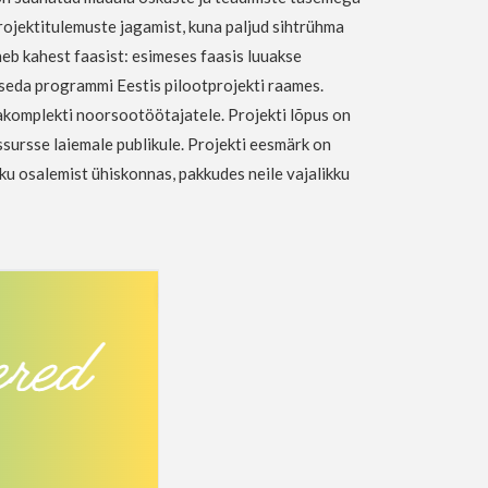
rojektitulemuste jagamist, kuna paljud sihtrühma
eb kahest faasist: esimeses faasis luuakse
 seda programmi Eestis pilootprojekti raames.
komplekti noorsootöötajatele. Projekti lõpus on
ssursse laiemale publikule. Projekti eesmärk on
kku osalemist ühiskonnas, pakkudes neile vajalikku