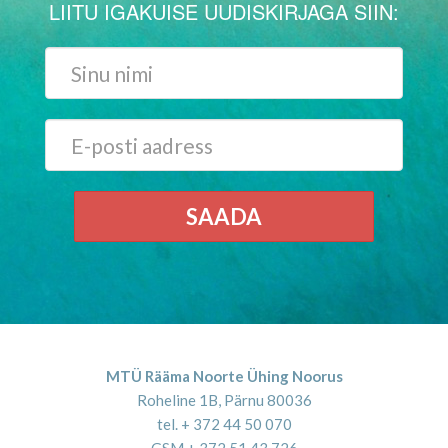
LIITU IGAKUISE UUDISKIRJAGA SIIN:
SAADA
MTÜ Rääma Noorte Ühing Noorus
Roheline 1B, Pärnu 80036
tel. + 372 44 50 070