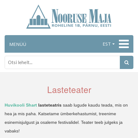
EST
MENÜÜ
Lasteteater
Huvikooli Shart
 lasteteatris
 saab lugude kaudu teada, mis on 
hea ja mis paha. Katsetame ümberkehastumist, treenime 
esinemisjulgust ja osaleme festivalidel. Teater teeb julgeks ja 
vabaks!