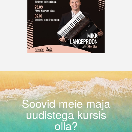
Soovid meie maja
uudistega kursis
olla?