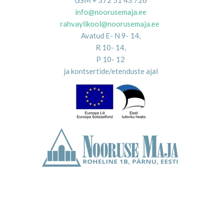
GSM + 372 51 43 726
info@noorusemaja.ee
rahvaylikool@noorusemaja.ee
Avatud E- N 9- 14,
R 10- 14,
P 10- 12
ja kontsertide/etenduste ajal