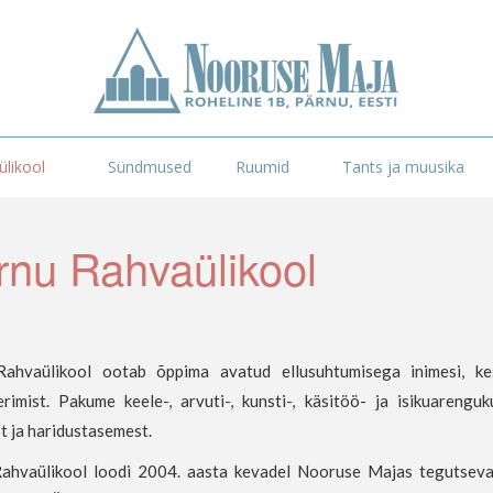
likool
Sündmused
Ruumid
Tants ja muusika
rnu Rahvaülikool
ahvaülikool ootab õppima avatud ellusuhtumisega inimesi, ke
erimist. Pakume keele-, arvuti-, kunsti-, käsitöö- ja isikuareng
t ja haridustasemest.
ahvaülikool loodi 2004. aasta kevadel Nooruse Majas tegutsevate 