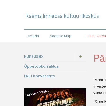
Rääma linnaosa kultuurikeskus
Avaleht
Nooruse Maja
Pärnu Rahvaü
Pä
KURSUSED
Õppetöökorraldus
ERL I Konverents
Pärnu R
investe
vanuses
Pärnu R