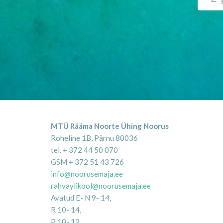
MTÜ Rääma Noorte Ühing Noorus
Roheline 1B, Pärnu 80036
tel. + 372 44 50 070
GSM + 372 51 43 726
info@noorusemaja.ee
rahvaylikool@noorusemaja.ee
Avatud E- N 9- 14,
R 10- 14,
P 10- 12