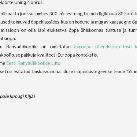
oorte Ühing Noorus.
pib aasta jooksul umbes 300 inimest ning toimub ligikaudu 30 koolitus
tused toimuvad õppeklassides, kus on kodune ja mugav kaasaegne õ
missioon on olla läbi elukestva õppe ühiskonnas tuntuse ja tun
atsioon.
nu Rahvaülikoolile on omistatud
Euroopa täienduskoolituse 
koolituse pakkuja kvaliteeti Euroopa kontekstis.
ume
Eesti Rahvaülikoolide Liitu
sel on esitatud täiskasvanuhariduse majandustegevuse teade 16. 
.
ole kunagi hilja!