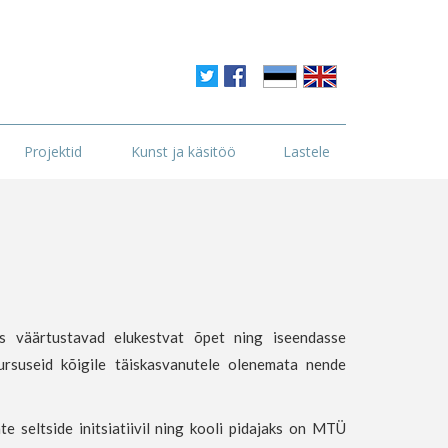
Projektid
Kunst ja käsitöö
Lastele
s väärtustavad elukestvat õpet ning iseendasse
ukursuseid kõigile täiskasvanutele olenemata nende
seltside initsiatiivil ning kooli pidajaks on MTÜ