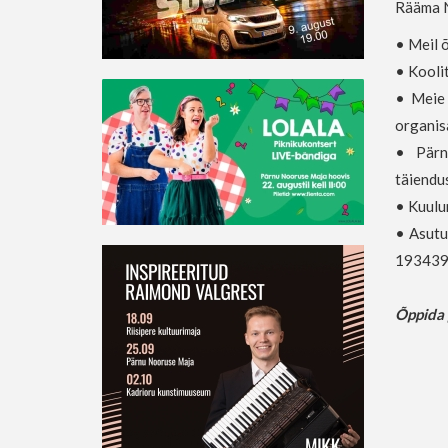
Rääma N
•
Meil õ
•
Kooli
•
Meie 
organis
•
Pär
täiendus
•
Kuul
•
Asutu
193439
Õppida p