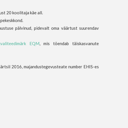
t 20 koolitaja käe all.
ppekeskkond.
nustuse pälvinud, pidevalt oma väärtust suurendav
kvaliteedimärk EQM
, mis tõendab täiskasvanute
märtsil 2016, majandustegevusteate number EHIS-es