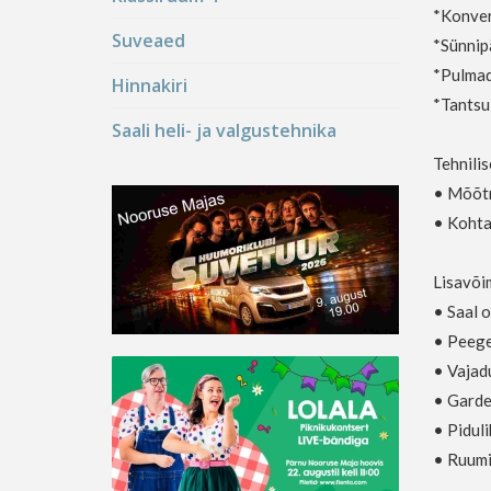
*Konver
Suveaed
*Sünnip
*Pulma
Hinnakiri
*Tantsu
Saali heli- ja valgustehnika
Tehnili
•
Mõõtm
•
Kohta
Lisavõi
•
Saal 
•
Peege
•
Vajadu
•
 G
ard
•
 P
idul
•
 R
uumi