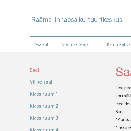
Rääma linnaosa kultuurikeskus
Avaleht
Nooruse Maja
Pärnu Rahvaü
Sa
Saal
Väike saal
Hea peo
Klassiruum 1
korralik
meeldej
Klassiruum 2
Suures 
Klassiruum 3
*Kontse
*Teatri
Klassiruum 4