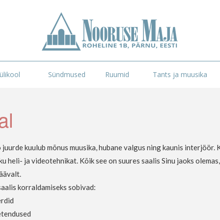
likool
Sündmused
Ruumid
Tants ja muusika
al
 juurde kuulub mõnus muusika, hubane valgus ning kaunis interjöör.
ku heli- ja videotehnikat. Kõik see on suures saalis Sinu jaoks olemas,
äävalt.
saalis korraldamiseks sobivad:
rdid
etendused