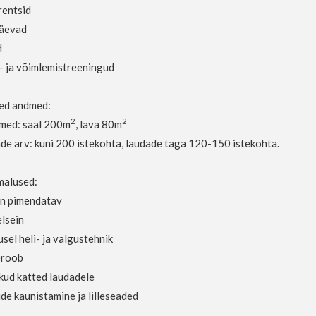
entsid
äevad
d
- ja võimlemistreeningud
sed andmed:
2
2
ed: saal 200m
, lava 80m
de arv: kuni 200 istekohta,
l
audade taga 120-150 istekohta.
malused:
on pimendatav
lsein
sel heli- ja valgustehnik
eroob
ikud katted laudadele
de kaunistamine ja lilleseaded