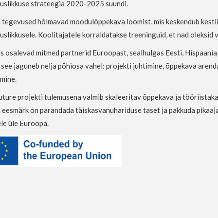
uslikkuse strateegia 2020-2025 suundi.
i tegevused hõlmavad moodulõppekava loomist, mis keskendub kestlikk
slikkusele. Koolitajatele korraldatakse treeninguid, et nad oleksid
s osalevad mitmed partnerid Euroopast, sealhulgas Eesti, Hispaania, 
 see jaguneb nelja põhiosa vahel: projekti juhtimine, õppekava arenda
mine.
ture projekti tulemusena valmib skaleeritav õppekava ja tööriistaka
 eesmärk on parandada täiskasvanuhariduse taset ja pakkuda pikaajalis
le üle Euroopa.