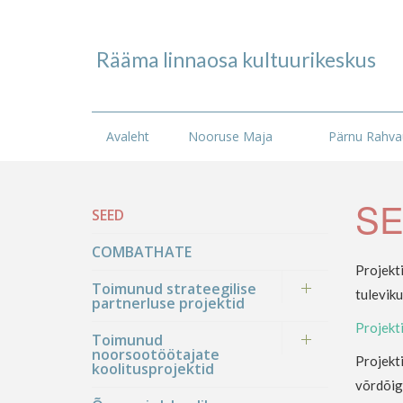
Rääma linnaosa kultuurikeskus
Avaleht
Nooruse Maja
Pärnu Rahvaü
S
SEED
COMBATHATE
Projekti
Toimunud strateegilise
tuleviku
partnerluse projektid
Projekti
Toimunud
noorsootöötajate
Projekti
koolitusprojektid
võrdõig