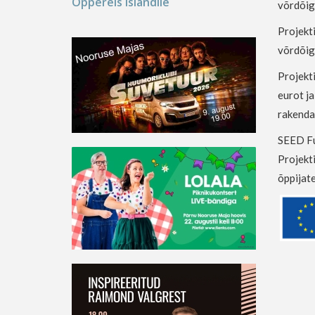
Õppereis Islandile
võrdõig
Projekt
võrdõigu
Projekti
eurot ja
rakenda
SEED Fu
Projekti
õppijate