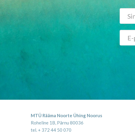
MTÜ Rääma Noorte Ühing Noorus
Roheline 1B, Pärnu 80036
tel. + 372 44 50 070