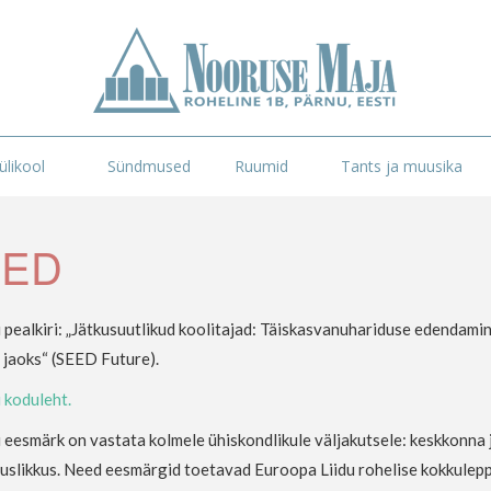
likool
Sündmused
Ruumid
Tants ja muusika
EED
 pealkiri: „Jätkusuutlikud koolitajad: Täiskasvanuhariduse edendami
 jaoks“ (SEED Future).
 koduleht.
 eesmärk on vastata kolmele ühiskondlikule väljakutsele: keskkonna j
uslikkus. Need eesmärgid toetavad Euroopa Liidu rohelise kokkulepp