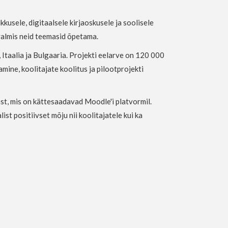
usele, digitaalsele kirjaoskusele ja soolisele
 valmis neid teemasid õpetama.
Itaalia ja Bulgaaria. Projekti eelarve on 120 000
mine, koolitajate koolitus ja pilootprojekti
st, mis on kättesaadavad Moodle'i platvormil.
t positiivset mõju nii koolitajatele kui ka