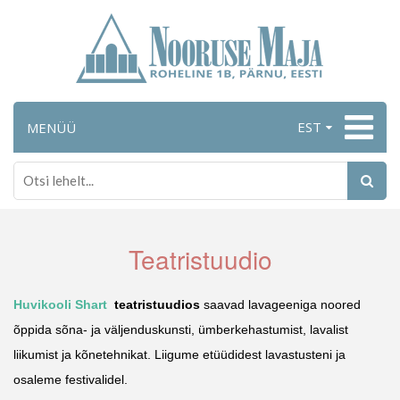
EST
MENÜÜ
Teatristuudio
Huvikooli Shart 
 teatristuudios 
saavad lavageeniga noored 
õppida sõna- ja väljenduskunsti, ümberkehastumist, lavalist 
liikumist ja kõnetehnikat. Liigume etüüdidest lavastusteni ja 
osaleme festivalidel.