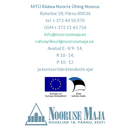
MTÜ Rääma Noorte Ühing Noorus
Roheline 1B, Pärnu 80036
tel. + 372 44 50 070
GSM + 372 51 43 726
info@noorusemaja.ee
rahvaylikool@noorusemaja.ee
Avatud E- N 9- 14,
R 10- 14,
P 10- 12
ja kontsertide/etenduste ajal