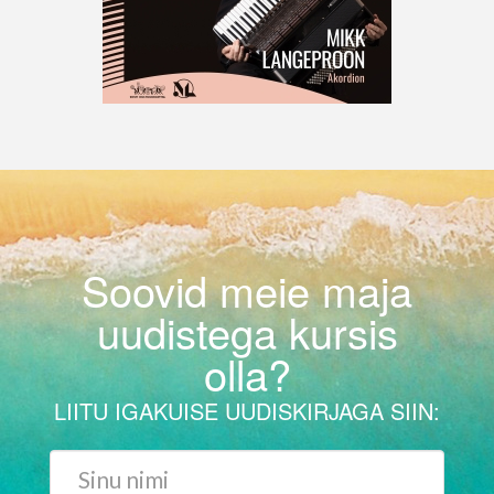
Soovid meie maja
uudistega kursis
olla?
LIITU IGAKUISE UUDISKIRJAGA SIIN: