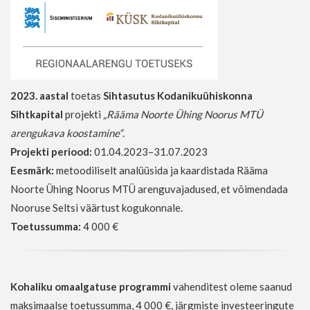
2023. aastal
toetas
Sihtasutus Kodanikuühiskonna
Sihtkapital
projekti
„Rääma Noorte Ühing Noorus MTÜ
arengukava koostamine“
.
Projekti periood:
01.04.2023–31.07.2023
Eesmärk:
metoodiliselt analüüsida ja kaardistada Rääma
Noorte Ühing Noorus MTÜ arenguvajadused, et võimendada
Nooruse Seltsi väärtust kogukonnale.
Toetussumma:
4 000 €
Kohaliku omaalgatuse programmi
vahenditest oleme saanud
maksimaalse toetussumma, 4 000 €, järgmiste investeeringute