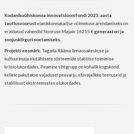
Kodanikuühiskonna innovatsioonifondi 2023. aasta
taotlusvoorust
elanikkonnakaitse võimekuse arendamiseks on
eraldatud vahendid Nooruse Majale 16255 €
generaatori ja
soojuskiirguri soetamiseks
.
Projekti eesmärk
: Tagada Rääma linnaosakeskuse ja
kultuurimaja elutähtsate süsteemide stabiilse toimimise
kriisiolukordades. Peamine sihtgrupp on kohalik kogukond,
kellele pakutakse vajadusel peavarju, eluvajalikke teenuseid ja
stabiilsust ekstreemsetes olukordades.