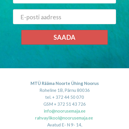
SAADA
MTÜ Rääma Noorte Ühing Noorus
Roheline 1B, Pärnu 80036
tel. + 372 44 50 070
GSM + 372 51 43 726
info@noorusemaja.ee
rahvaylikool@noorusemaja.ee
Avatud E- N 9- 14,