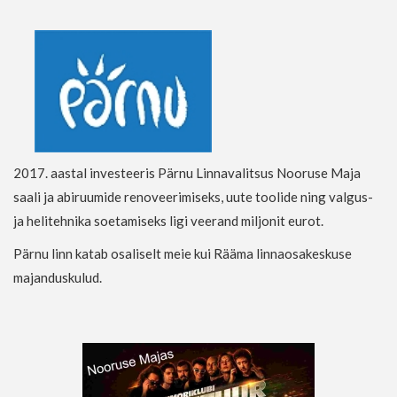
2017. aastal investeeris Pärnu Linnavalitsus Nooruse Maja
saali ja abiruumide renoveerimiseks, uute toolide ning valgus-
ja helitehnika soetamiseks ligi veerand miljonit eurot.
Pärnu linn katab osaliselt meie kui Rääma linnaosakeskuse
majanduskulud.