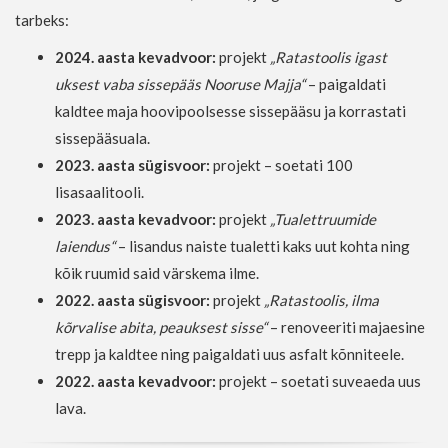
tarbeks:
2024. aasta kevadvoor:
projekt
„Ratastoolis igast
uksest vaba sissepääs Nooruse Majja“
– paigaldati
kaldtee maja hoovipoolsesse sissepääsu ja korrastati
sissepääsuala.
2023. aasta sügisvoor:
projekt – soetati 100
lisasaalitooli.
2023. aasta kevadvoor:
projekt
„Tualettruumide
laiendus“
– lisandus naiste tualetti kaks uut kohta ning
kõik ruumid said värskema ilme.
2022. aasta sügisvoor:
projekt
„Ratastoolis, ilma
kõrvalise abita, peauksest sisse“
– renoveeriti majaesine
trepp ja kaldtee ning paigaldati uus asfalt kõnniteele.
2022. aasta kevadvoor:
projekt – soetati suveaeda uus
lava.