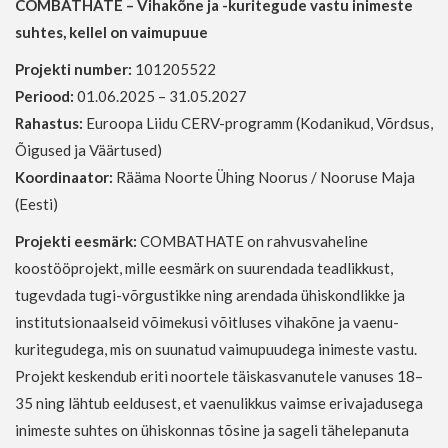
COMBATHATE – Vihakõne ja -kuritegude vastu inimeste
suhtes, kellel on vaimupuue
Projekti number:
101205522
Periood:
01.06.2025 – 31.05.2027
Rahastus:
Euroopa Liidu CERV-programm (Kodanikud, Võrdsus,
Õigused ja Väärtused)
Koordinaator:
Rääma Noorte Ühing Noorus / Nooruse Maja
(Eesti)
Projekti eesmärk:
COMBATHATE on rahvusvaheline
koostööprojekt, mille eesmärk on suurendada teadlikkust,
tugevdada tugi-võrgustikke ning arendada ühiskondlikke ja
institutsionaalseid võimekusi võitluses vihakõne ja vaenu-
kuritegudega, mis on suunatud vaimupuudega inimeste vastu.
Projekt keskendub eriti noortele täiskasvanutele vanuses 18–
35 ning lähtub eeldusest, et vaenulikkus vaimse erivajadusega
inimeste suhtes on ühiskonnas tõsine ja sageli tähelepanuta