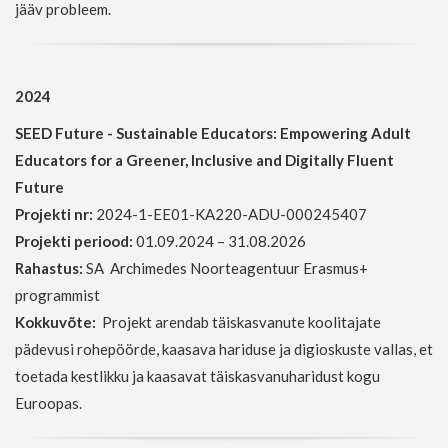
jääv probleem.
2024
SEED Future - Sustainable Educators: Empowering Adult
Educators for a Greener, Inclusive and Digitally Fluent
Future
Projekti nr:
2024-1-EE01-KA220-ADU-000245407
Projekti periood:
01.09.2024 – 31.08.2026
Rahastus:
SA Archimedes Noorteagentuur Erasmus+
programmist
Kokkuvõte:
Projekt arendab täiskasvanute koolitajate
pädevusi rohepöörde, kaasava hariduse ja digioskuste vallas, et
toetada kestlikku ja kaasavat täiskasvanuharidust kogu
Euroopas.